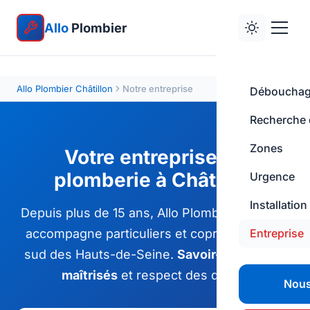
Allo
Plombier
Allo Plombier Châtillon
Notre entreprise
Déboucha
Recherche d
Zones
Votre entreprise de
plomberie à Châtillon
Urgence
Installation
Depuis plus de 15 ans, Allo Plombier Châtillon
accompagne particuliers et copropriétés du
Entreprise
sud des Hauts-de-Seine.
Savoir-faire, tarifs
maîtrisés
et respect des délais.
Nous