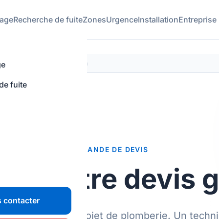
age
Recherche de fuite
Zones
Urgence
Installation
Entreprise
stimation Gratuite Sous 24h
ge
e fuite
DEMANDE DE DEVIS
ez votre devis g
 contacter
oblème ou votre projet de plomberie. Un techni