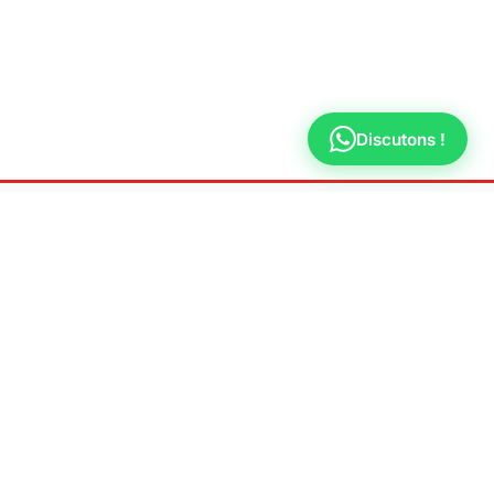
Discutons !
LÉGAL
TERVENTION
Mentions légales
on
Politique de
ouge
confidentialité
ff
t
ux
ay-aux-Roses