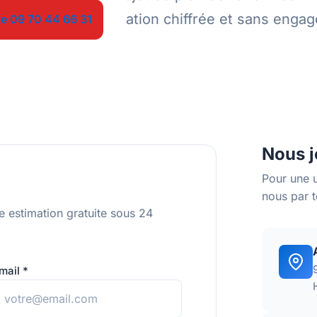
4h avec une estimation chiffrée et sans enga
le 09 70 44 66 31
Nous j
Pour une 
nous par 
e estimation gratuite sous 24
mail *