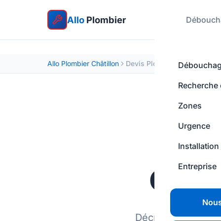
Allo
Plombier
Débouch
Allo Plombier Châtillon
Devis Plombier Châtillon - E
Déboucha
Recherche d
Zones
Urgence
Installation
Entreprise
Obten
Nous
Décrivez votre pr